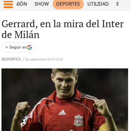
OPINIÓN
SHOW
DEPORTES
UTILIDAD
ECON
Gerrard, en la mira del Inter
de Milán
+
Seguir en
DEPORTES
/
22 septiembre 2015 12:42