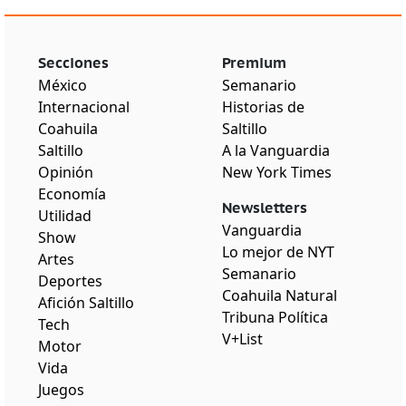
Secciones
Premium
México
Semanario
Internacional
Historias de
Coahuila
Saltillo
Saltillo
A la Vanguardia
Opinión
New York Times
Economía
Newsletters
Utilidad
Vanguardia
Show
Lo mejor de NYT
Artes
Semanario
Deportes
Coahuila Natural
Afición Saltillo
Tribuna Política
Tech
V+List
Motor
Vida
Juegos