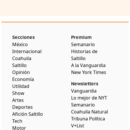
Secciones
Premium
México
Semanario
Internacional
Historias de
Coahuila
Saltillo
Saltillo
A la Vanguardia
Opinión
New York Times
Economía
Newsletters
Utilidad
Vanguardia
Show
Lo mejor de NYT
Artes
Semanario
Deportes
Coahuila Natural
Afición Saltillo
Tribuna Política
Tech
V+List
Motor