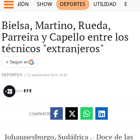
OPINIÓN
SHOW
DEPORTES
UTILIDAD
ECON
Bielsa, Martino, Rueda,
Parreira y Capello entre los
técnicos "extranjeros"
+
Seguir en
DEPORTES
/
22 septiembre 2015 14:26
EFE
por
COMPARTIR
Johannesburgo, Sudáfrica .- Doce de las