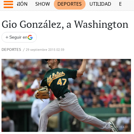
OPINIÓN
SHOW
DEPORTES
UTILIDAD
ECON
Gio González, a Washington
+
Seguir en
DEPORTES
/
29 septiembre 2015 02:59