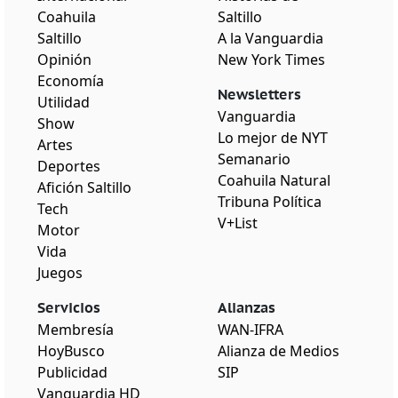
Coahuila
Saltillo
Saltillo
A la Vanguardia
Opinión
New York Times
Economía
Newsletters
Utilidad
Vanguardia
Show
Lo mejor de NYT
Artes
Semanario
Deportes
Coahuila Natural
Afición Saltillo
Tribuna Política
Tech
V+List
Motor
Vida
Juegos
Servicios
Alianzas
Membresía
WAN-IFRA
HoyBusco
Alianza de Medios
Publicidad
SIP
Vanguardia HD