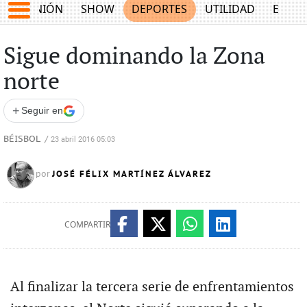
OPINIÓN
SHOW
DEPORTES
UTILIDAD
ECON
Sigue dominando la Zona
norte
+
Seguir en
BÉISBOL
/
23 abril 2016 05:03
JOSÉ FÉLIX MARTÍNEZ ÁLVAREZ
por
COMPARTIR
Al finalizar la tercera serie de enfrentamientos