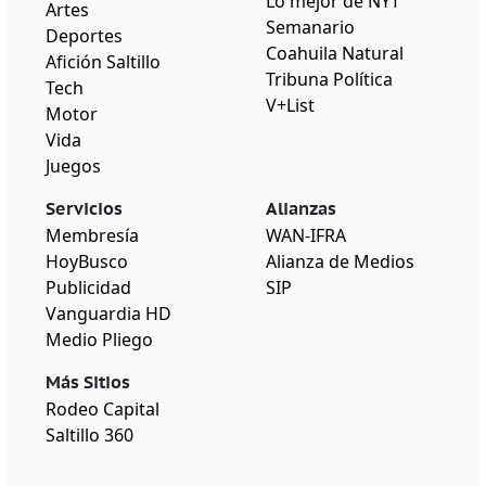
Lo mejor de NYT
Artes
Semanario
Deportes
Coahuila Natural
Afición Saltillo
Tribuna Política
Tech
V+List
Motor
Vida
Juegos
Servicios
Alianzas
Membresía
WAN-IFRA
HoyBusco
Alianza de Medios
Publicidad
SIP
Vanguardia HD
Medio Pliego
Más Sitios
Rodeo Capital
Saltillo 360