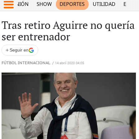
OPINIÓN
SHOW
DEPORTES
UTILIDAD
ECON
Tras retiro Aguirre no quería
ser entrenador
+
Seguir en
FÚTBOL INTERNACIONAL
/
14 abril 2020 04:05