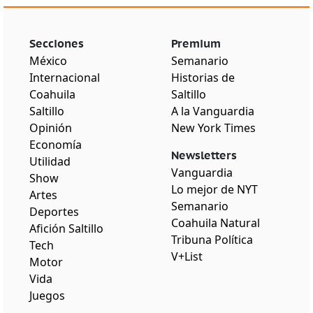
Secciones
Premium
México
Semanario
Internacional
Historias de
Coahuila
Saltillo
Saltillo
A la Vanguardia
Opinión
New York Times
Economía
Newsletters
Utilidad
Vanguardia
Show
Lo mejor de NYT
Artes
Semanario
Deportes
Coahuila Natural
Afición Saltillo
Tribuna Política
Tech
V+List
Motor
Vida
Juegos