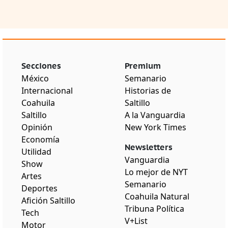
Secciones
Premium
México
Semanario
Internacional
Historias de
Coahuila
Saltillo
Saltillo
A la Vanguardia
Opinión
New York Times
Economía
Newsletters
Utilidad
Vanguardia
Show
Lo mejor de NYT
Artes
Semanario
Deportes
Coahuila Natural
Afición Saltillo
Tribuna Política
Tech
V+List
Motor