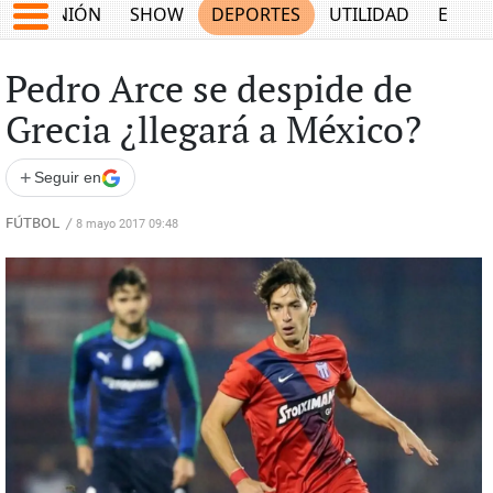
OPINIÓN
SHOW
DEPORTES
UTILIDAD
ECON
Pedro Arce se despide de
Grecia ¿llegará a México?
+
Seguir en
FÚTBOL
/
8 mayo 2017 09:48