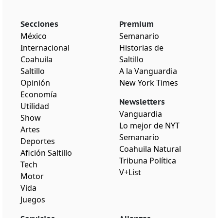
Secciones
Premium
México
Semanario
Internacional
Historias de
Coahuila
Saltillo
Saltillo
A la Vanguardia
Opinión
New York Times
Economía
Newsletters
Utilidad
Vanguardia
Show
Lo mejor de NYT
Artes
Semanario
Deportes
Coahuila Natural
Afición Saltillo
Tribuna Política
Tech
V+List
Motor
Vida
Juegos