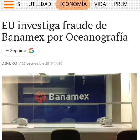
EPORTES
UTILIDAD
ECONOMÍA
VIDA
PREMIUM
EU investiga fraude de
Banamex por Oceanografía
+
Seguir en
DINERO
/
28 septiembre 2015 14:20