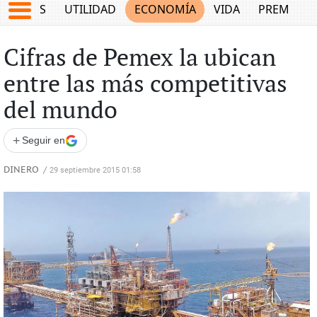
EPORTES
UTILIDAD
ECONOMÍA
VIDA
PREMIUM
Cifras de Pemex la ubican
entre las más competitivas
del mundo
+
Seguir en
DINERO
/
29 septiembre 2015 01:58