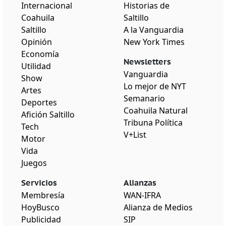
Internacional
Historias de
Coahuila
Saltillo
Saltillo
A la Vanguardia
Opinión
New York Times
Economía
Newsletters
Utilidad
Vanguardia
Show
Lo mejor de NYT
Artes
Semanario
Deportes
Coahuila Natural
Afición Saltillo
Tribuna Política
Tech
V+List
Motor
Vida
Juegos
Servicios
Alianzas
Membresía
WAN-IFRA
HoyBusco
Alianza de Medios
Publicidad
SIP