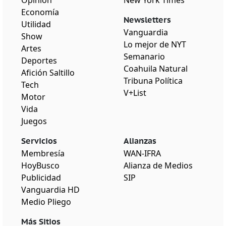
Economía
Newsletters
Utilidad
Vanguardia
Show
Lo mejor de NYT
Artes
Semanario
Deportes
Coahuila Natural
Afición Saltillo
Tribuna Política
Tech
V+List
Motor
Vida
Juegos
Servicios
Alianzas
Membresía
WAN-IFRA
HoyBusco
Alianza de Medios
Publicidad
SIP
Vanguardia HD
Medio Pliego
Más Sitios