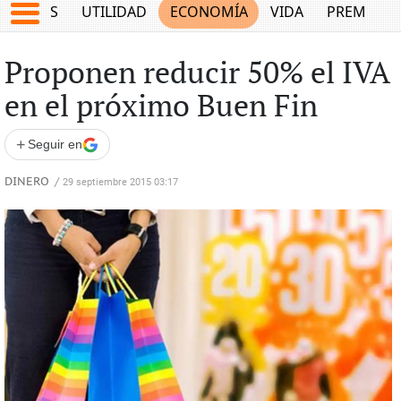
EPORTES
UTILIDAD
ECONOMÍA
VIDA
PREMIUM
Proponen reducir 50% el IVA
en el próximo Buen Fin
+
Seguir en
DINERO
/
29 septiembre 2015 03:17