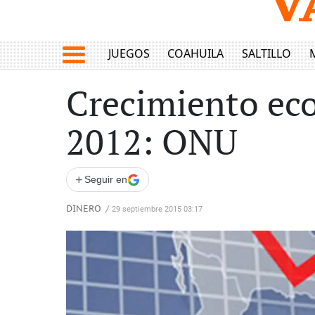
JUEGOS
COAHUILA
SALTILLO
Crecimiento ec
2012: ONU
+
Seguir en
DINERO
/
29 septiembre 2015 03:17