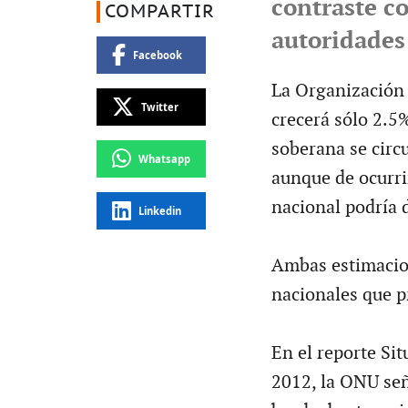
contraste co
COMPARTIR
autoridades
Facebook
La Organización 
Twitter
crecerá sólo 2.5%
soberana se circ
Whatsapp
aunque de ocurri
nacional podría 
Linkedin
Ambas estimacion
nacionales que p
En el reporte Si
2012, la ONU señ