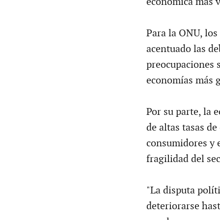
económica más vi
Para la ONU, los
acentuado las deb
preocupaciones s
economías más gr
Por su parte, la
de altas tasas d
consumidores y e
fragilidad del se
"La disputa polít
deteriorarse has