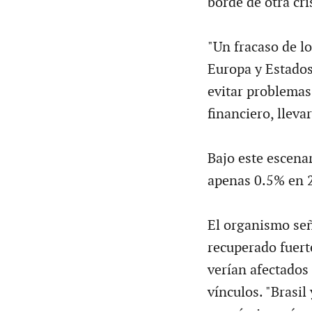
borde de otra cri
"Un fracaso de l
Europa y Estados
evitar problemas 
financiero, lleva
Bajo este escena
apenas 0.5% en 
El organismo señ
recuperado fuert
verían afectados
vínculos. "Brasil