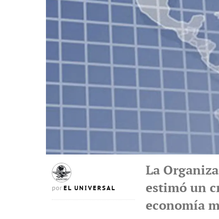
La Organiza
estimó un c
EL UNIVERSAL
por
economía me