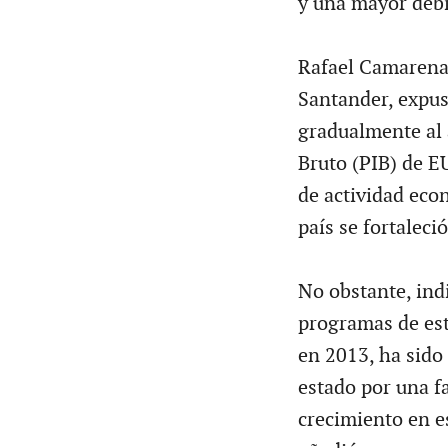
y una mayor debi
Rafael Camarena,
Santander, expus
gradualmente al 
Bruto (PIB) de EU
de actividad eco
país se fortaleci
No obstante, ind
programas de estí
en 2013, ha sido
estado por una fa
crecimiento en es