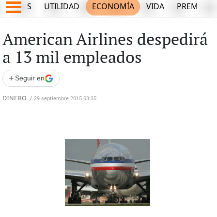
EPORTES
UTILIDAD
ECONOMÍA
VIDA
PREMIUM
American Airlines despedirá
a 13 mil empleados
+
Seguir en
DINERO
/
29 septiembre 2015 03:35