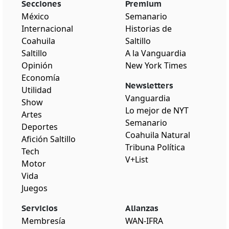
Secciones
Premium
México
Semanario
Internacional
Historias de
Coahuila
Saltillo
Saltillo
A la Vanguardia
Opinión
New York Times
Economía
Newsletters
Utilidad
Vanguardia
Show
Lo mejor de NYT
Artes
Semanario
Deportes
Coahuila Natural
Afición Saltillo
Tribuna Política
Tech
V+List
Motor
Vida
Juegos
Servicios
Alianzas
Membresía
WAN-IFRA