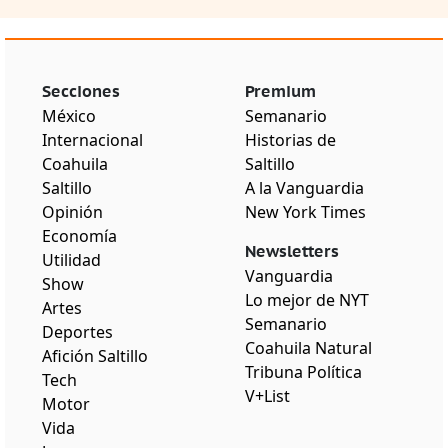
Secciones
Premium
México
Semanario
Internacional
Historias de
Coahuila
Saltillo
Saltillo
A la Vanguardia
Opinión
New York Times
Economía
Newsletters
Utilidad
Vanguardia
Show
Lo mejor de NYT
Artes
Semanario
Deportes
Coahuila Natural
Afición Saltillo
Tribuna Política
Tech
V+List
Motor
Vida