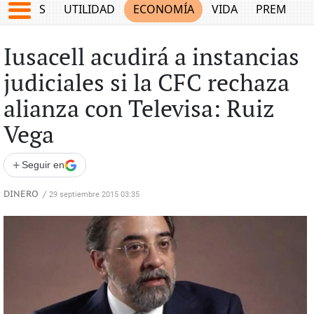
EPORTES
UTILIDAD
ECONOMÍA
VIDA
PREMIUM
Iusacell acudirá a instancias
judiciales si la CFC rechaza
alianza con Televisa: Ruiz
Vega
+
Seguir en
DINERO
/
29 septiembre 2015 03:35