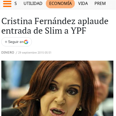
EPORTES
UTILIDAD
ECONOMÍA
VIDA
PREMIUM
Cristina Fernández aplaude
entrada de Slim a YPF
+
Seguir en
DINERO
/
29 septiembre 2015 05:51