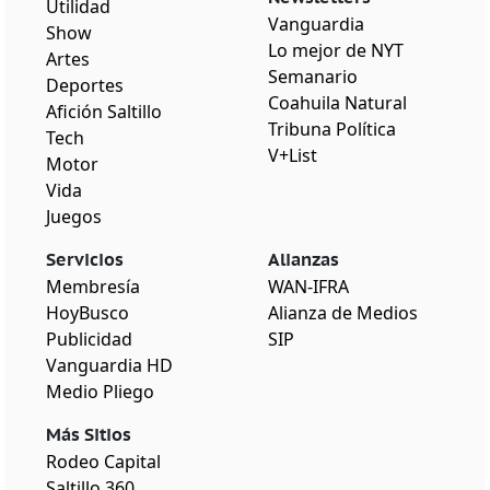
Utilidad
Vanguardia
Show
Lo mejor de NYT
Artes
Semanario
Deportes
Coahuila Natural
Afición Saltillo
Tribuna Política
Tech
V+List
Motor
Vida
Juegos
Servicios
Alianzas
Membresía
WAN-IFRA
HoyBusco
Alianza de Medios
Publicidad
SIP
Vanguardia HD
Medio Pliego
Más Sitios
Rodeo Capital
Saltillo 360