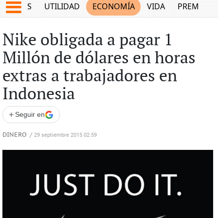
EPORTES
UTILIDAD
ECONOMÍA
VIDA
PREMIUM
Nike obligada a pagar 1
Millón de dólares en horas
extras a trabajadores en
Indonesia
+
Seguir en
DINERO
/
29 septiembre 2015 02:59