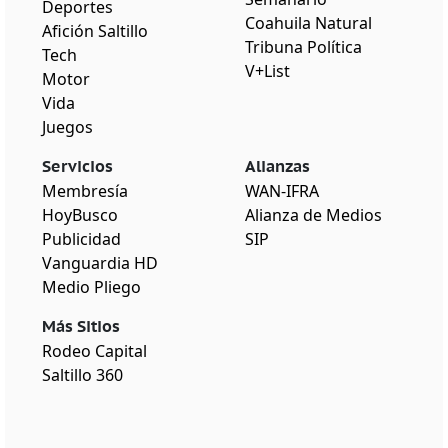
Deportes
Coahuila Natural
Afición Saltillo
Tribuna Política
Tech
V+List
Motor
Vida
Juegos
Servicios
Alianzas
Membresía
WAN-IFRA
HoyBusco
Alianza de Medios
Publicidad
SIP
Vanguardia HD
Medio Pliego
Más Sitios
Rodeo Capital
Saltillo 360