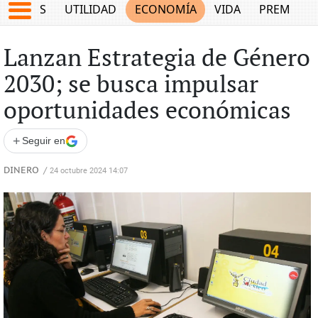
EPORTES
UTILIDAD
ECONOMÍA
VIDA
PREMIUM
Lanzan Estrategia de Género
2030; se busca impulsar
oportunidades económicas
+
Seguir en
DINERO
/
24 octubre 2024 14:07