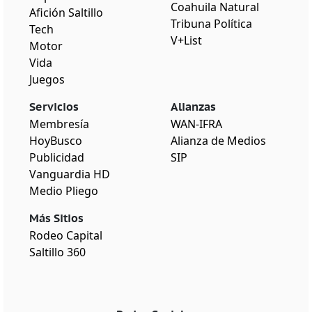
Coahuila Natural
Afición Saltillo
Tribuna Política
Tech
V+List
Motor
Vida
Juegos
Servicios
Alianzas
Membresía
WAN-IFRA
HoyBusco
Alianza de Medios
Publicidad
SIP
Vanguardia HD
Medio Pliego
Más Sitios
Rodeo Capital
Saltillo 360