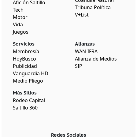
Afición Saltillo
Tribuna Política
Tech
V+List
Motor
Vida
Juegos
Servicios
Alianzas
Membresía
WAN-IFRA
HoyBusco
Alianza de Medios
Publicidad
SIP
Vanguardia HD
Medio Pliego
Más Sitios
Rodeo Capital
Saltillo 360
Redes Sociales