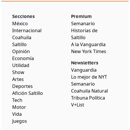
Secciones
Premium
México
Semanario
Internacional
Historias de
Coahuila
Saltillo
Saltillo
A la Vanguardia
Opinión
New York Times
Economía
Newsletters
Utilidad
Vanguardia
Show
Lo mejor de NYT
Artes
Semanario
Deportes
Coahuila Natural
Afición Saltillo
Tribuna Política
Tech
V+List
Motor
Vida
Juegos