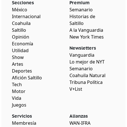
Secciones
Premium
México
Semanario
Internacional
Historias de
Coahuila
Saltillo
Saltillo
A la Vanguardia
Opinión
New York Times
Economía
Newsletters
Utilidad
Vanguardia
Show
Lo mejor de NYT
Artes
Semanario
Deportes
Coahuila Natural
Afición Saltillo
Tribuna Política
Tech
V+List
Motor
Vida
Juegos
Servicios
Alianzas
Membresía
WAN-IFRA