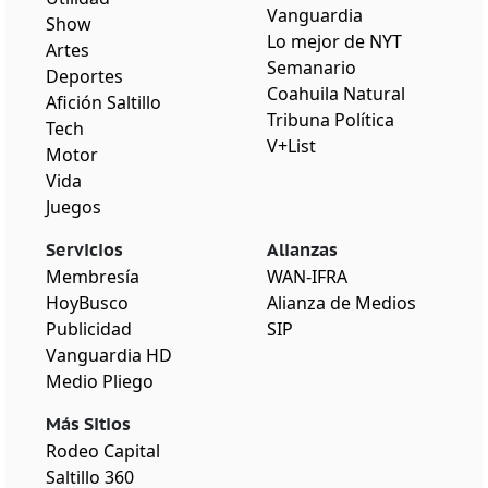
Vanguardia
Show
Lo mejor de NYT
Artes
Semanario
Deportes
Coahuila Natural
Afición Saltillo
Tribuna Política
Tech
V+List
Motor
Vida
Juegos
Servicios
Alianzas
Membresía
WAN-IFRA
HoyBusco
Alianza de Medios
Publicidad
SIP
Vanguardia HD
Medio Pliego
Más Sitios
Rodeo Capital
Saltillo 360