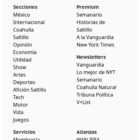
Secciones
Premium
México
Semanario
Internacional
Historias de
Coahuila
Saltillo
Saltillo
A la Vanguardia
Opinión
New York Times
Economía
Newsletters
Utilidad
Vanguardia
Show
Lo mejor de NYT
Artes
Semanario
Deportes
Coahuila Natural
Afición Saltillo
Tribuna Política
Tech
V+List
Motor
Vida
Juegos
Servicios
Alianzas
Membresía
WAN-IFRA