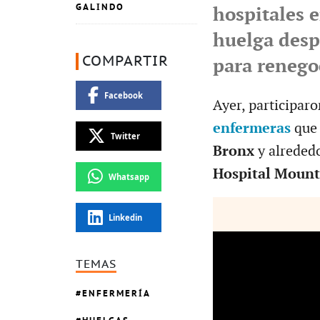
GALINDO
hospitales 
huelga desp
COMPARTIR
para renegoc
Facebook
Ayer, participaro
enfermeras
que 
Twitter
Bronx
y alrededo
Hospital Mount
Whatsapp
Linkedin
TEMAS
ENFERMERÍA