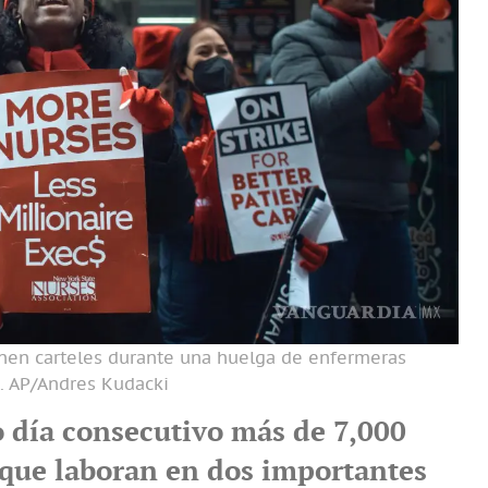
enen carteles durante una huelga de enfermeras
.
AP/Andres Kudacki
 día consecutivo más de 7,000
que laboran en dos importantes