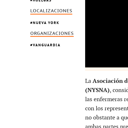
HUELGAS
LOCALIZACIONES
NUEVA YORK
ORGANIZACIONES
VANGUARDIA
La
Asociación d
(NYSNA)
, cons
las enfermeras r
con los represen
no obstante a qu
ambas partes pre