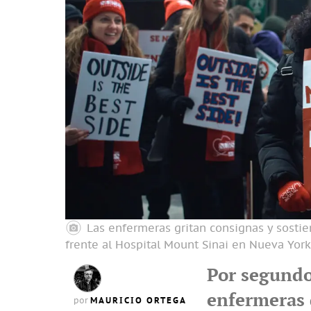
Las enfermeras gritan consignas y sosti
frente al Hospital Mount Sinai en Nueva York
Por segundo
enfermeras 
MAURICIO ORTEGA
por