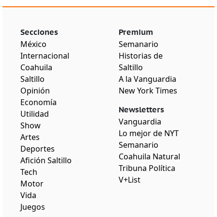
Secciones
Premium
México
Semanario
Internacional
Historias de
Coahuila
Saltillo
Saltillo
A la Vanguardia
Opinión
New York Times
Economía
Newsletters
Utilidad
Vanguardia
Show
Lo mejor de NYT
Artes
Semanario
Deportes
Coahuila Natural
Afición Saltillo
Tribuna Política
Tech
V+List
Motor
Vida
Juegos