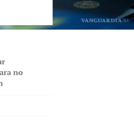
ar
ara no
n