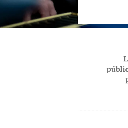
L
públi