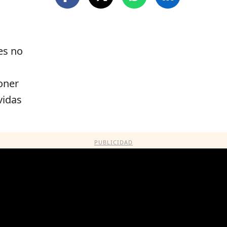
es no
poner
vidas
PUBLICIDAD