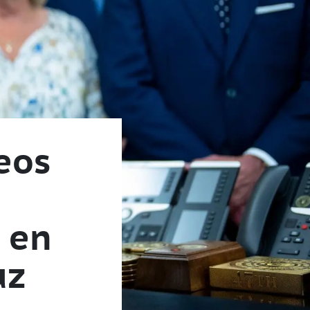
eos
n en
uz