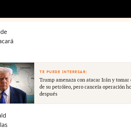
 de
acará
Trump amenaza con atacar Irán y tomar 
de su petróleo, pero cancela operación h
después
ald
las