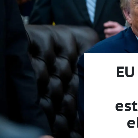
EU
est
e