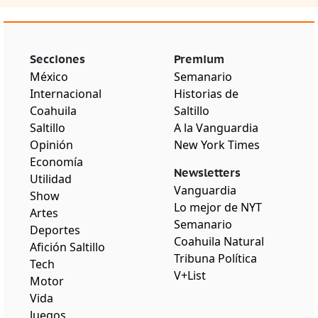
Secciones
Premium
México
Semanario
Internacional
Historias de
Coahuila
Saltillo
Saltillo
A la Vanguardia
Opinión
New York Times
Economía
Newsletters
Utilidad
Vanguardia
Show
Lo mejor de NYT
Artes
Semanario
Deportes
Coahuila Natural
Afición Saltillo
Tribuna Política
Tech
V+List
Motor
Vida
Juegos