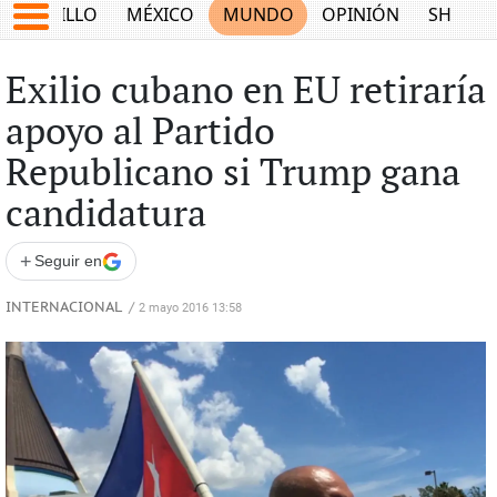
SALTILLO
MÉXICO
MUNDO
OPINIÓN
SHOW
Exilio cubano en EU retiraría
apoyo al Partido
Republicano si Trump gana
candidatura
+
Seguir en
INTERNACIONAL
/
2 mayo 2016 13:58