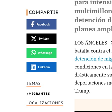
para intensi
multimillon
COMPARTIR
detención 
Facebook
planea ampl
Twitter
LOS ÁNGELES- Gru
batalla contra e
Whatsapp
detención de mi
condiciones en l
Linkedin
drásticamente su 
deportaciones ma
TEMAS
Trump.
MIGRANTES
LOCALIZACIONES