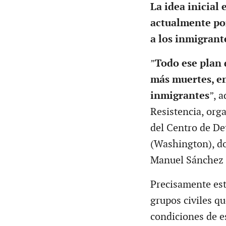
La idea inicial 
actualmente po
a los inmigrant
”
Todo ese plan 
más muertes, en
inmigrantes
”, 
Resistencia, orga
del Centro de D
(Washington), d
Manuel Sánchez 
Precisamente est
grupos civiles q
condiciones de es