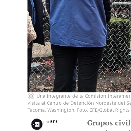
Una integrante de la Comisión Interame
visita al Centro de Detención Noroeste del S
Tacoma, Washington.
Foto: EFE/Global Rights
Grupos civil
EFE
por