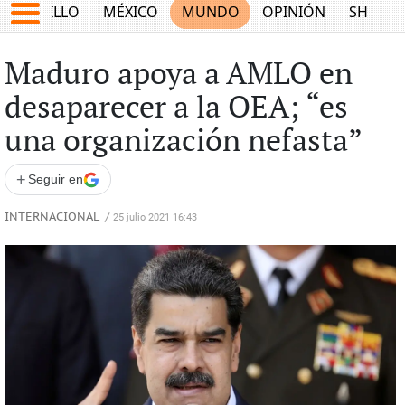
SALTILLO
MÉXICO
MUNDO
OPINIÓN
SHOW
Maduro apoya a AMLO en
desaparecer a la OEA; “es
una organización nefasta”
+
Seguir en
INTERNACIONAL
/
25 julio 2021 16:43