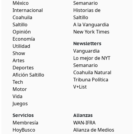
México
Semanario
Internacional
Historias de
Coahuila
Saltillo
Saltillo
A la Vanguardia
Opinión
New York Times
Economía
Newsletters
Utilidad
Vanguardia
Show
Lo mejor de NYT
Artes
Semanario
Deportes
Coahuila Natural
Afición Saltillo
Tribuna Política
Tech
V+List
Motor
Vida
Juegos
Servicios
Alianzas
Membresía
WAN-IFRA
HoyBusco
Alianza de Medios