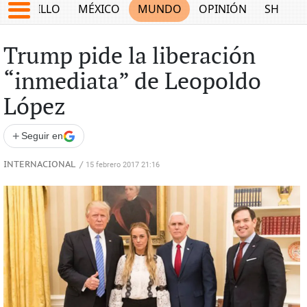
SALTILLO
MÉXICO
MUNDO
OPINIÓN
SHOW
Trump pide la liberación
“inmediata” de Leopoldo
López
+
Seguir en
INTERNACIONAL
/
15 febrero 2017 21:16