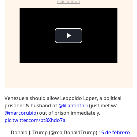
PUBLICIDAD
Venezuela should allow Leopoldo Lopez, a political
prisoner & husband of
@liliantintori
(just met w/
@marcorubio
) out of prison immediately.
pic.twitter.com/bt8Xhdo7al
— Donald J. Trump (@realDonaldTrump)
15 de febrero