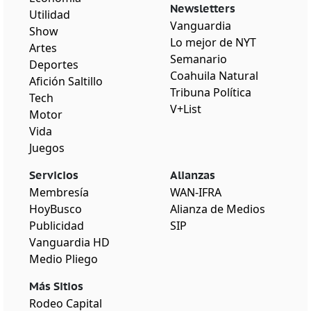
Newsletters
Utilidad
Vanguardia
Show
Lo mejor de NYT
Artes
Semanario
Deportes
Coahuila Natural
Afición Saltillo
Tribuna Política
Tech
V+List
Motor
Vida
Juegos
Servicios
Alianzas
Membresía
WAN-IFRA
HoyBusco
Alianza de Medios
Publicidad
SIP
Vanguardia HD
Medio Pliego
Más Sitios
Rodeo Capital