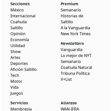
Secciones
Premium
México
Semanario
Internacional
Historias de
Coahuila
Saltillo
Saltillo
A la Vanguardia
Opinión
New York Times
Economía
Newsletters
Utilidad
Vanguardia
Show
Lo mejor de NYT
Artes
Semanario
Deportes
Coahuila Natural
Afición Saltillo
Tribuna Política
Tech
V+List
Motor
Vida
Juegos
Servicios
Alianzas
Membresía
WAN-IFRA