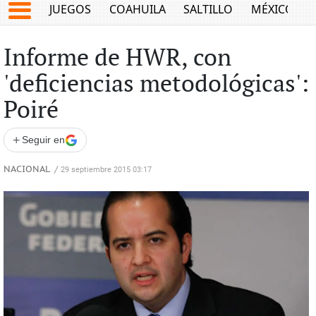
JUEGOS
COAHUILA
SALTILLO
MÉXICO
Informe de HWR, con
'deficiencias metodológicas':
Poiré
+
Seguir en
NACIONAL
/
29 septiembre 2015 03:17