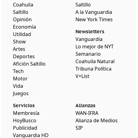
Coahuila
Saltillo
Saltillo
A la Vanguardia
Opinión
New York Times
Economía
Newsletters
Utilidad
Vanguardia
Show
Lo mejor de NYT
Artes
Semanario
Deportes
Coahuila Natural
Afición Saltillo
Tribuna Política
Tech
V+List
Motor
Vida
Juegos
Servicios
Alianzas
Membresía
WAN-IFRA
HoyBusco
Alianza de Medios
Publicidad
SIP
Vanguardia HD