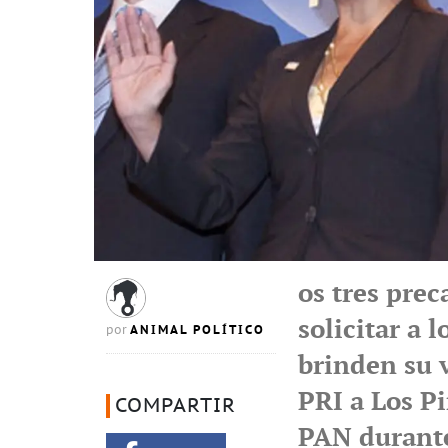
os tres pre
solicitar a 
ANIMAL POLÍTICO
por
brinden su v
PRI a Los Pi
COMPARTIR
PAN durante