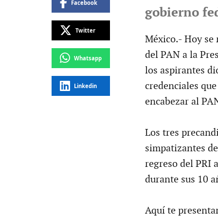
Facebook
gobierno fe
Twitter
México.- Hoy se 
del PAN a la Pres
Whatsapp
los aspirantes di
credenciales que
Linkedin
encabezar al PAN
Los tres precandi
simpatizantes del
regreso del PRI a
durante sus 10 añ
Aquí te presenta