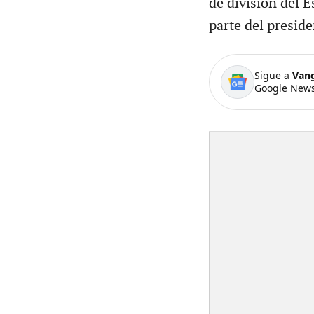
de división del 
parte del preside
Sigue a
Van
Google News