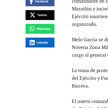
comandante de la
Facebook
Mazatlán y juris
Twitter
Ejército mantien
organizado.
Whatsapp
Melo García se 
Linkedin
Novena Zona Mili
cargo al general
La toma de protes
del Ejército y F
Barrera.
El nuevo comanda