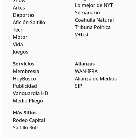
Show
Lo mejor de NYT
Artes
Semanario
Deportes
Coahuila Natural
Afición Saltillo
Tribuna Política
Tech
V+List
Motor
Vida
Juegos
Servicios
Alianzas
Membresía
WAN-IFRA
HoyBusco
Alianza de Medios
Publicidad
SIP
Vanguardia HD
Medio Pliego
Más Sitios
Rodeo Capital
Saltillo 360