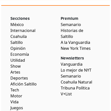
Secciones
Premium
México
Semanario
Internacional
Historias de
Coahuila
Saltillo
Saltillo
A la Vanguardia
Opinión
New York Times
Economía
Newsletters
Utilidad
Vanguardia
Show
Lo mejor de NYT
Artes
Semanario
Deportes
Coahuila Natural
Afición Saltillo
Tribuna Política
Tech
V+List
Motor
Vida
Juegos