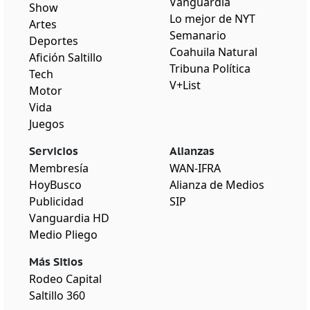
Vanguardia
Show
Lo mejor de NYT
Artes
Semanario
Deportes
Coahuila Natural
Afición Saltillo
Tribuna Política
Tech
V+List
Motor
Vida
Juegos
Servicios
Alianzas
Membresía
WAN-IFRA
HoyBusco
Alianza de Medios
Publicidad
SIP
Vanguardia HD
Medio Pliego
Más Sitios
Rodeo Capital
Saltillo 360