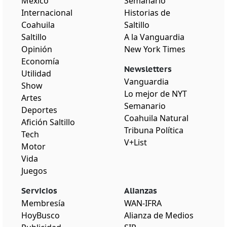
México
Semanario
Internacional
Historias de
Coahuila
Saltillo
Saltillo
A la Vanguardia
Opinión
New York Times
Economía
Newsletters
Utilidad
Vanguardia
Show
Lo mejor de NYT
Artes
Semanario
Deportes
Coahuila Natural
Afición Saltillo
Tribuna Política
Tech
V+List
Motor
Vida
Juegos
Servicios
Alianzas
Membresía
WAN-IFRA
HoyBusco
Alianza de Medios