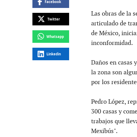
Facebook
Las obras de la 
Twitter
articulado de tr
de México, inici
Whatsapp
inconformidad.
Linkedin
Daños en casas y
la zona son algu
por los residente
Pedro López, rep
300 casas y comer
trabajos que llev
Mexibús".