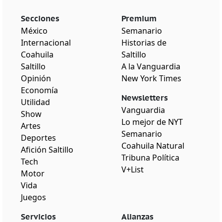
Secciones
Premium
México
Semanario
Internacional
Historias de
Coahuila
Saltillo
Saltillo
A la Vanguardia
Opinión
New York Times
Economía
Newsletters
Utilidad
Vanguardia
Show
Lo mejor de NYT
Artes
Semanario
Deportes
Coahuila Natural
Afición Saltillo
Tribuna Política
Tech
V+List
Motor
Vida
Juegos
Servicios
Alianzas