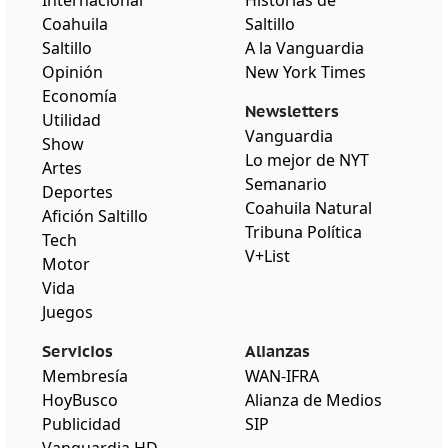
Internacional
Historias de
Coahuila
Saltillo
Saltillo
A la Vanguardia
Opinión
New York Times
Economía
Newsletters
Utilidad
Vanguardia
Show
Lo mejor de NYT
Artes
Semanario
Deportes
Coahuila Natural
Afición Saltillo
Tribuna Política
Tech
V+List
Motor
Vida
Juegos
Servicios
Alianzas
Membresía
WAN-IFRA
HoyBusco
Alianza de Medios
Publicidad
SIP