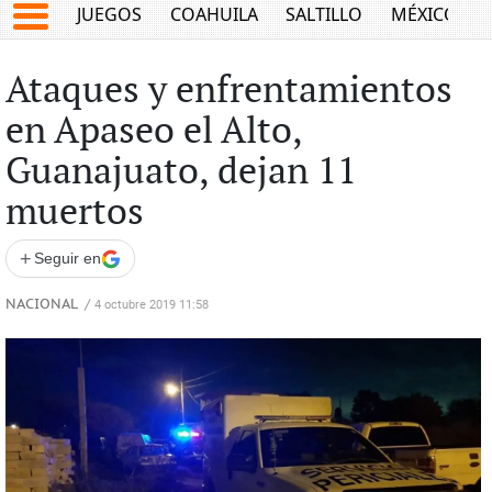
JUEGOS
COAHUILA
SALTILLO
MÉXICO
Ataques y enfrentamientos
en Apaseo el Alto,
Guanajuato, dejan 11
muertos
+
Seguir en
NACIONAL
/
4 octubre 2019 11:58