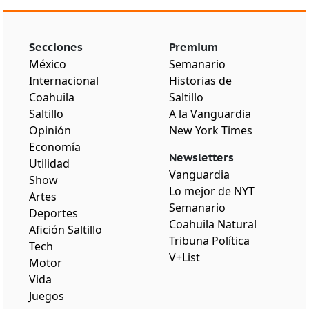
Secciones
Premium
México
Semanario
Internacional
Historias de
Coahuila
Saltillo
Saltillo
A la Vanguardia
Opinión
New York Times
Economía
Newsletters
Utilidad
Vanguardia
Show
Lo mejor de NYT
Artes
Semanario
Deportes
Coahuila Natural
Afición Saltillo
Tribuna Política
Tech
V+List
Motor
Vida
Juegos