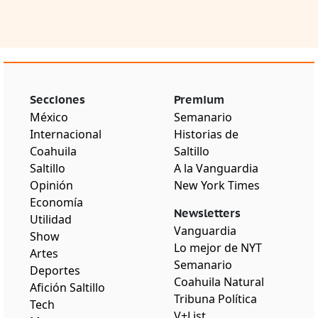
Secciones
Premium
México
Semanario
Internacional
Historias de
Coahuila
Saltillo
Saltillo
A la Vanguardia
Opinión
New York Times
Economía
Newsletters
Utilidad
Vanguardia
Show
Lo mejor de NYT
Artes
Semanario
Deportes
Coahuila Natural
Afición Saltillo
Tribuna Política
Tech
V+List