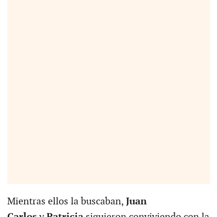
Mientras ellos la buscaban,
Juan
Carlos
y
Patricia
siguieron conviviendo con la