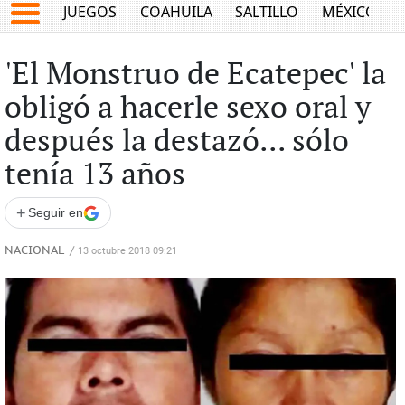
JUEGOS
COAHUILA
SALTILLO
MÉXICO
'El Monstruo de Ecatepec' la
obligó a hacerle sexo oral y
después la destazó... sólo
tenía 13 años
+
Seguir en
NACIONAL
/
13 octubre 2018 09:21