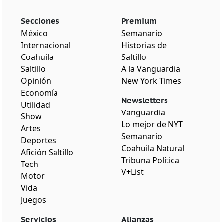
Secciones
Premium
México
Semanario
Internacional
Historias de
Coahuila
Saltillo
Saltillo
A la Vanguardia
Opinión
New York Times
Economía
Newsletters
Utilidad
Vanguardia
Show
Lo mejor de NYT
Artes
Semanario
Deportes
Coahuila Natural
Afición Saltillo
Tribuna Política
Tech
V+List
Motor
Vida
Juegos
Servicios
Alianzas