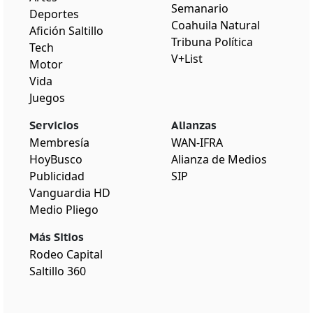
Semanario
Deportes
Coahuila Natural
Afición Saltillo
Tribuna Política
Tech
V+List
Motor
Vida
Juegos
Servicios
Alianzas
Membresía
WAN-IFRA
HoyBusco
Alianza de Medios
Publicidad
SIP
Vanguardia HD
Medio Pliego
Más Sitios
Rodeo Capital
Saltillo 360