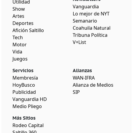
Utilidad
Vanguardia
Show
Lo mejor de NYT
Artes
Semanario
Deportes
Coahuila Natural
Afición Saltillo
Tribuna Política
Tech
V+List
Motor
Vida
Juegos
Servicios
Alianzas
Membresía
WAN-IFRA
HoyBusco
Alianza de Medios
Publicidad
SIP
Vanguardia HD
Medio Pliego
Más Sitios
Rodeo Capital
Saltillo 360