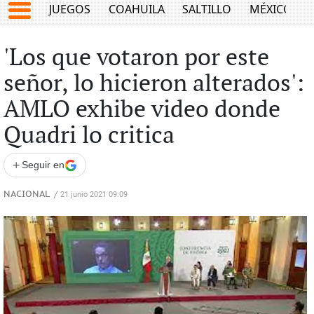
JUEGOS
COAHUILA
SALTILLO
MÉXICO
'Los que votaron por este
señor, lo hicieron alterados':
AMLO exhibe video donde
Quadri lo critica
+
Seguir en
NACIONAL
/
21 junio 2021 09:09