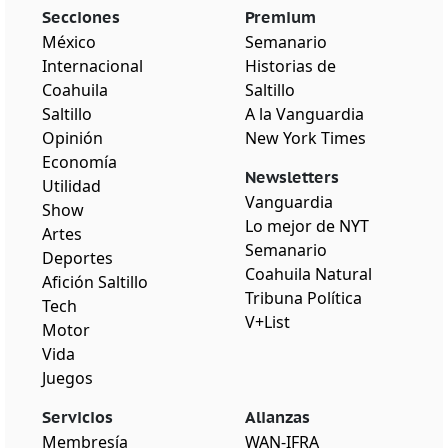
Secciones
Premium
México
Semanario
Internacional
Historias de
Coahuila
Saltillo
Saltillo
A la Vanguardia
Opinión
New York Times
Economía
Newsletters
Utilidad
Vanguardia
Show
Lo mejor de NYT
Artes
Semanario
Deportes
Coahuila Natural
Afición Saltillo
Tribuna Política
Tech
V+List
Motor
Vida
Juegos
Servicios
Alianzas
Membresía
WAN-IFRA