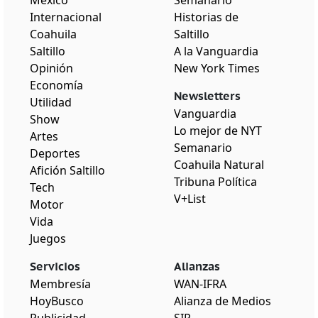
Internacional
Historias de
Coahuila
Saltillo
Saltillo
A la Vanguardia
Opinión
New York Times
Economía
Newsletters
Utilidad
Vanguardia
Show
Lo mejor de NYT
Artes
Semanario
Deportes
Coahuila Natural
Afición Saltillo
Tribuna Política
Tech
V+List
Motor
Vida
Juegos
Servicios
Alianzas
Membresía
WAN-IFRA
HoyBusco
Alianza de Medios
Publicidad
SIP