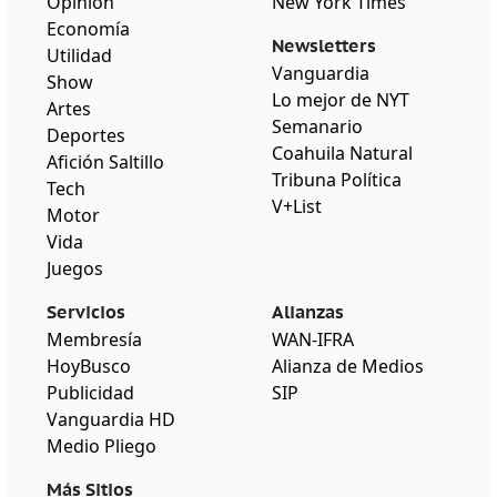
Opinión
New York Times
Economía
Newsletters
Utilidad
Vanguardia
Show
Lo mejor de NYT
Artes
Semanario
Deportes
Coahuila Natural
Afición Saltillo
Tribuna Política
Tech
V+List
Motor
Vida
Juegos
Servicios
Alianzas
Membresía
WAN-IFRA
HoyBusco
Alianza de Medios
Publicidad
SIP
Vanguardia HD
Medio Pliego
Más Sitios