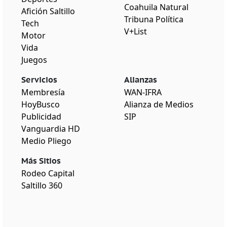
Coahuila Natural
Afición Saltillo
Tribuna Política
Tech
V+List
Motor
Vida
Juegos
Servicios
Alianzas
Membresía
WAN-IFRA
HoyBusco
Alianza de Medios
Publicidad
SIP
Vanguardia HD
Medio Pliego
Más Sitios
Rodeo Capital
Saltillo 360