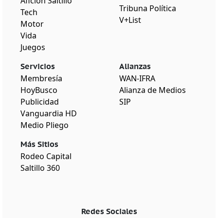
Afición Saltillo
Tribuna Política
Tech
V+List
Motor
Vida
Juegos
Servicios
Alianzas
Membresía
WAN-IFRA
HoyBusco
Alianza de Medios
Publicidad
SIP
Vanguardia HD
Medio Pliego
Más Sitios
Rodeo Capital
Saltillo 360
Redes Sociales